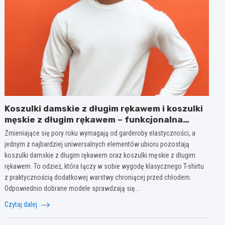
Koszulki damskie z długim rękawem i koszulki
męskie z długim rękawem – funkcjonalna
elegancja na każdą porę roku
Zmieniające się pory roku wymagają od garderoby elastyczności, a
jednym z najbardziej uniwersalnych elementów ubioru pozostają
koszulki damskie z długim rękawem oraz koszulki męskie z długim
rękawem. To odzież, która łączy w sobie wygodę klasycznego T-shirtu
z praktycznością dodatkowej warstwy chroniącej przed chłodem.
Odpowiednio dobrane modele sprawdzają się…
Czytaj dalej