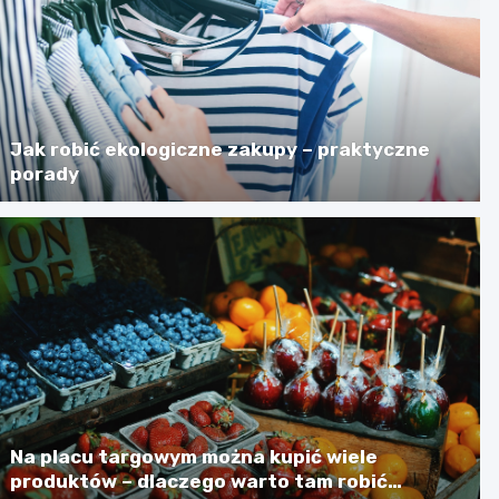
Jak robić ekologiczne zakupy – praktyczne
porady
Na placu targowym można kupić wiele
produktów – dlaczego warto tam robić