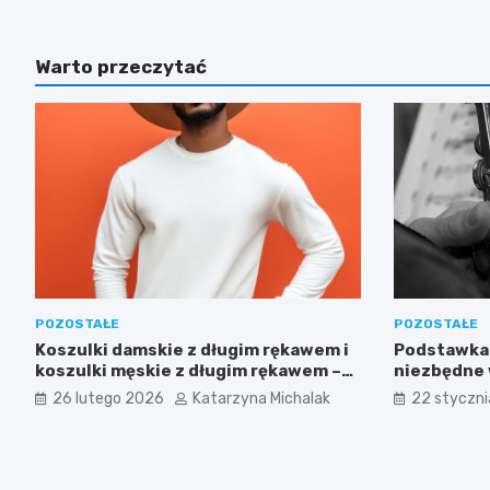
Warto przeczytać
POZOSTAŁE
POZOSTAŁE
Koszulki damskie z długim rękawem i
Podstawka 
koszulki męskie z długim rękawem –
niezbędne
funkcjonalna elegancja na każdą porę
muzyka, ni
26 lutego 2026
Katarzyna Michalak
22 styczn
roku