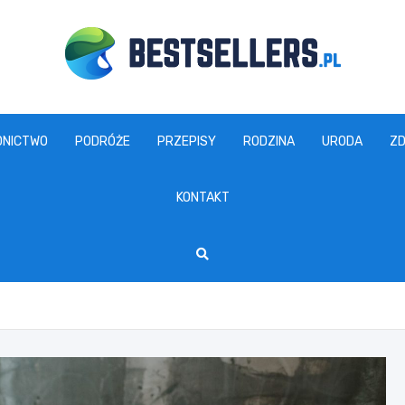
www.bestsellers.pl
DNICTWO
PODRÓŻE
PRZEPISY
RODZINA
URODA
ZD
KONTAKT