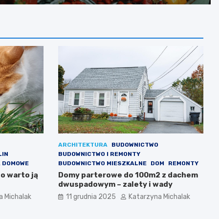
zakupy?
ARCHITEKTURA
BUDOWNICTWO
LIN
BUDOWNICTWO I REMONTY
A DOMOWE
BUDOWNICTWO MIESZKALNE
DOM
REMONTY
go warto ją
Domy parterowe do 100m2 z dachem
dwuspadowym – zalety i wady
a Michalak
11 grudnia 2025
Katarzyna Michalak