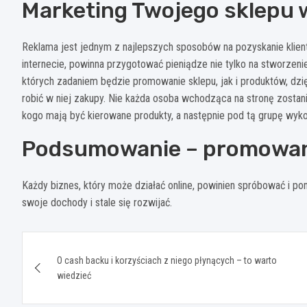
Marketing Twojego sklepu w
Reklama jest jednym z najlepszych sposobów na pozyskanie klient
internecie, powinna przygotować pieniądze nie tylko na stworzenie
których zadaniem będzie promowanie sklepu, jak i produktów, dzię
robić w niej zakupy. Nie każda osoba wchodząca na stronę zostani
kogo mają być kierowane produkty, a następnie pod tą grupę wyk
Podsumowanie – promowani
Każdy biznes, który może działać online, powinien spróbować i p
swoje dochody i stale się rozwijać.
Nawigacja
O cash backu i korzyściach z niego płynących – to warto
wpisu
wiedzieć