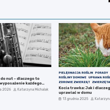
PIELĘGNACJA ROŚLIN
PORADY
ROŚLINY DOMOWE
UPRAWA ROŚ
do nut – dlaczego to
ZDROWIE ZWIERZĄT
ZWIERZĘT
 wyposażenie każdego
ezależnie od instrumentu
Kocia trawka: Jak i dlacze
ia 2026
Katarzyna Michalak
uprawiać w domu
13 grudnia 2025
Katarzyn