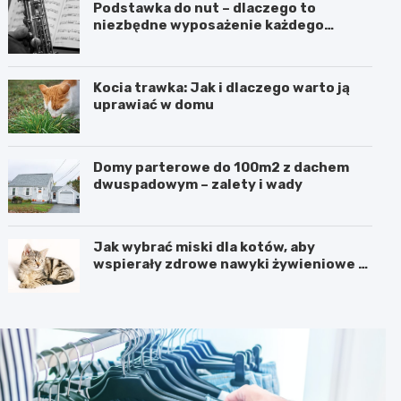
Podstawka do nut – dlaczego to
niezbędne wyposażenie każdego
muzyka, niezależnie od instrumentu
Kocia trawka: Jak i dlaczego warto ją
uprawiać w domu
Domy parterowe do 100m2 z dachem
dwuspadowym – zalety i wady
Jak wybrać miski dla kotów, aby
wspierały zdrowe nawyki żywieniowe i
codzienny komfort mruczka?