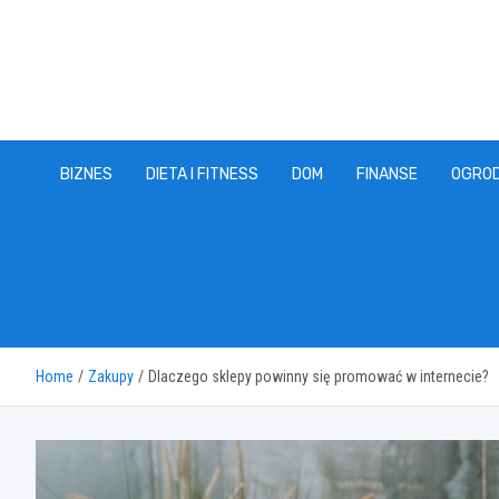
Skip
to
content
BIZNES
DIETA I FITNESS
DOM
FINANSE
OGRO
Home
Zakupy
Dlaczego sklepy powinny się promować w internecie?