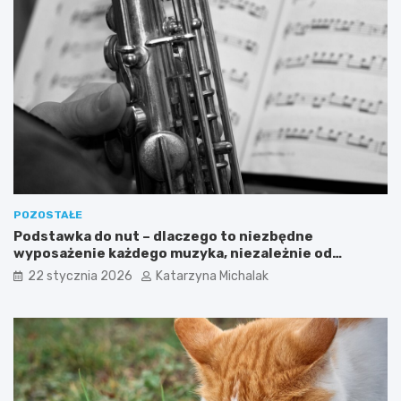
k
e
t
p
y
r
c
o
z
d
n
u
e
k
p
t
o
ó
r
w
a
–
d
d
y
l
POZOSTAŁE
a
Podstawka do nut – dlaczego to niezbędne
c
wyposażenie każdego muzyka, niezależnie od
z
instrumentu
e
22 stycznia 2026
Katarzyna Michalak
g
o
w
a
r
t
o