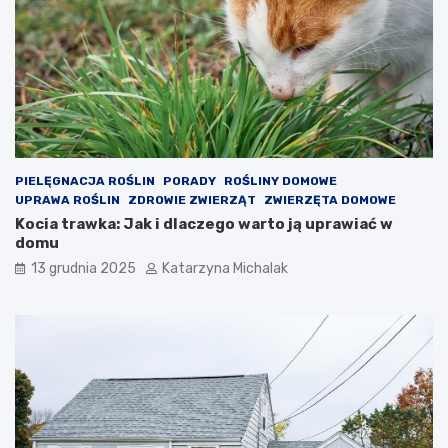
t
a
m
r
o
b
i
ć
z
a
PIELĘGNACJA ROŚLIN
PORADY
ROŚLINY DOMOWE
k
UPRAWA ROŚLIN
ZDROWIE ZWIERZĄT
ZWIERZĘTA DOMOWE
u
Kocia trawka: Jak i dlaczego warto ją uprawiać w
p
domu
y
13 grudnia 2025
Katarzyna Michalak
?