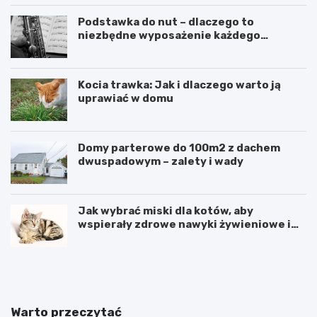
Podstawka do nut – dlaczego to
niezbędne wyposażenie każdego
muzyka, niezależnie od instrumentu
Kocia trawka: Jak i dlaczego warto ją
uprawiać w domu
Domy parterowe do 100m2 z dachem
dwuspadowym – zalety i wady
Jak wybrać miski dla kotów, aby
wspierały zdrowe nawyki żywieniowe i
codzienny komfort mruczka?
J
N
a
a
k
p
r
l
o
a
Warto przeczytać
b
c