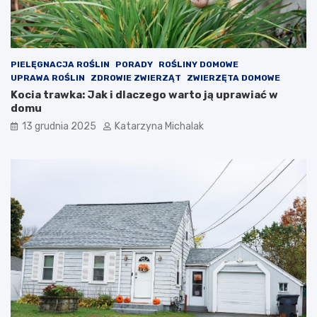
b
i
ć
z
a
PIELĘGNACJA ROŚLIN
PORADY
ROŚLINY DOMOWE
k
UPRAWA ROŚLIN
ZDROWIE ZWIERZĄT
ZWIERZĘTA DOMOWE
u
Kocia trawka: Jak i dlaczego warto ją uprawiać w
p
domu
y
13 grudnia 2025
Katarzyna Michalak
?