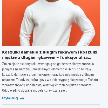
Koszulki damskie z długim rękawem i koszulki
męskie z długim rękawem – funkcjonalna
elegancja na każdą porę roku
Zmieniające się pory roku wymagają od garderoby elastyczności, a
jednym z najbardziej uniwersalnych elementów ubioru pozostają
koszulki damskie z długim rękawem oraz koszulki męskie z długim
rękawem. To odzież, która łączy w sobie wygodę klasycznego T-shirtu
z praktycznością dodatkowej warstwy chroniącej przed chłodem.
Odpowiednio dobrane modele sprawdzają się…
Czytaj dalej