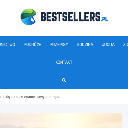
www.bestsellers.pl
DNICTWO
PODRÓŻE
PRZEPISY
RODZINA
URODA
ZD
KONTAKT
sposoby na odkrywanie nowych miejsc