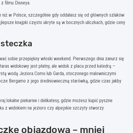
z filmu Disneya.
 niż w Polsce, szczególnie gdy oddalasz się od głównych szlaków
lepsze knajpki często ukryte są w bocznych uliczkach, gdzie ceny
asteczka
ować sobie przepiękny włoski weekend. Pierwszego dnia zanurz się
ras widokowy jest płatny, ale widok z placu przed katedrą –
czystą wodą Jeziora Como lub Garda, otoczonego malowniczymi
rocze Bergamo z jego średniowieczną starówką, gdzie czas jakby
j lokalne piekarnie i delikatesy, gdzie możesz kupić pyszne
rku z widokiem na jezioro czy alpejskie szczyty stworzy
czkę objazdową – mniej