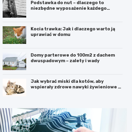
Podstawka do nut – dlaczego to
niezbędne wyposażenie każdego
muzyka, niezależnie od instrumentu
Kocia trawka: Jak i dlaczego warto ją
uprawiać w domu
Domy parterowe do 100m2 z dachem
dwuspadowym – zalety i wady
Jak wybrać miski dla kotów, aby
wspierały zdrowe nawyki żywieniowe i
codzienny komfort mruczka?