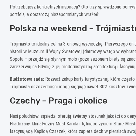
Potrzebujesz konkretnych inspiracji? Oto trzy sprawdzone pomysł
portfela, a dostarczą niezapomnianych wrażeń:
Polska na weekend – Trójmiasto
Trójmiasto to idealny cel na 3-dniową wycieczkę. Pierwszego dni
historii w Muzeum II Wojny Światowej (darmowy wstęp w wybrane d
Sopotu – przejdź się słynnym molo (poza sezonem bilety są znacz
zarezerwuj na Gdynię z jej modernistyczną architekturą i fascyn
Budżetowa rada:
Rozważ zakup karty turystycznej, która często o
Trójmiasta oszczędności mogą sięgnąć nawet 30% kosztów zwie
Czechy – Praga i okolice
Nasi południowi sąsiedzi oferują świetny stosunek jakości do c
Hradczany, klimatyczny Most Karola i tętniące życiem Stare Miasto
fascynującą Kaplicą Czaszek, która zapiera dech w piersiach sw