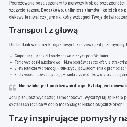
Podróżowanie poza sezonem to pierwszy krok do oszczędności. Ce
szczycie sezonu.
Dodatkowo, unikniesz tłumów i kolejek do p
ciekawy festiwal czy jarmark, który wzbogaci Twoje doświadcze
Transport z głową
Dla krótkich wycieczek objazdowych kluczowy jest przemyślany t
Carpooling – podziel koszty paliwa z innymi podróżnikami
Tanie wycieczki autokarowe – biura podróży często oferują atrakcyjn
Bilety lotnicze w promocji – subskrybuj powiadomienia o promocjach
Bilety weekendowe na pociąg – wielu przewoźników oferuje specjalne
Nie sztuką jest podróżować drogo. Sztuką jest doświad
Jeśli planujesz wycieczkę samochodową, wykorzystaj aplikacje po
dystansach różnica w cenie może sięgać kilkudziesięciu złotych!
Trzy inspirujące pomysły n